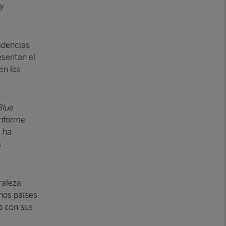
y
idencias
esentan el
en los
Blue
informe
a ha
s
raleza
hos países
o con sus