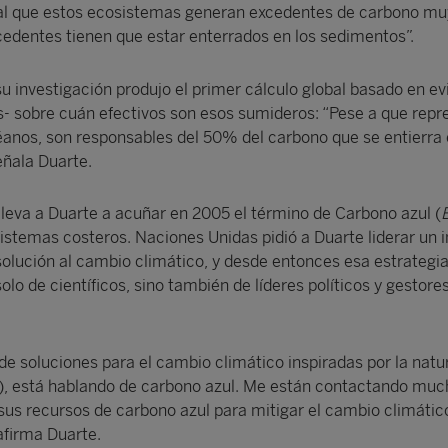
bal que estos ecosistemas generan excedentes de carbono mu
cedentes tienen que estar enterrados en los sedimentos”.
 investigación produjo el primer cálculo global basado en ev
as- sobre cuán efectivos son esos sumideros: “Pese a que repr
éanos, son responsables del 50% del carbono que se entierra 
eñala Duarte.
 lleva a Duarte a acuñar en 2005 el término de Carbono azul (
sistemas costeros. Naciones Unidas pidió a Duarte liderar un 
solución al cambio climático, y desde entonces esa estrategi
olo de científicos, sino también de líderes políticos y gestore
de soluciones para el cambio climático inspiradas por la natu
), está hablando de carbono azul. Me están contactando muc
sus recursos de carbono azul para mitigar el cambio climátic
afirma Duarte.