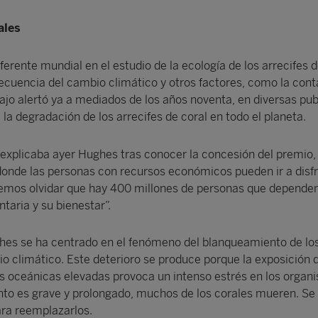
ales
erente mundial en el estudio de la ecología de los arrecifes d
ecuencia del cambio climático y otros factores, como la con
bajo alertó ya a mediados de los años noventa, en diversas pu
la degradación de los arrecifes de coral en todo el planeta.
, explicaba ayer Hughes tras conocer la concesión del premio,
onde las personas con recursos económicos pueden ir a disfr
emos olvidar que hay 400 millones de personas que dependen
taria y su bienestar”.
hes se ha centrado en el fenómeno del blanqueamiento de lo
o climático. Este deterioro se produce porque la exposición d
s oceánicas elevadas provoca un intenso estrés en los organ
to es grave y prolongado, muchos de los corales mueren. Se
ra reemplazarlos.