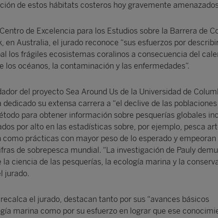
ación de estos hábitats costeros hoy gravemente amenazados
Centro de Excelencia para los Estudios sobre la Barrera de Co
 en Australia, el jurado reconoce “sus esfuerzos por describi
bal los frágiles ecosistemas coralinos a consecuencia del cal
 de los océanos, la contaminación y las enfermedades”.
ndador del proyecto Sea Around Us de la Universidad de Colum
a dedicado su extensa carrera a “el declive de las poblacione
étodo para obtener información sobre pesquerías globales in
dos por alto en las estadísticas sobre, por ejemplo, pesca ar
 como prácticas con mayor peso de lo esperado y empeoran
cifras de sobrepesca mundial. “La investigación de Pauly demu
la ciencia de las pesquerías, la ecología marina y la conserv
l jurado.
 recalca el jurado, destacan tanto por sus “avances básicos
gía marina como por su esfuerzo en lograr que ese conocimie