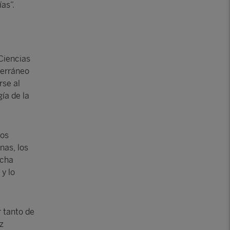
as”.
 Ciencias
terráneo
rse al
ía de la
los
nas, los
ucha
y lo
r tanto de
z