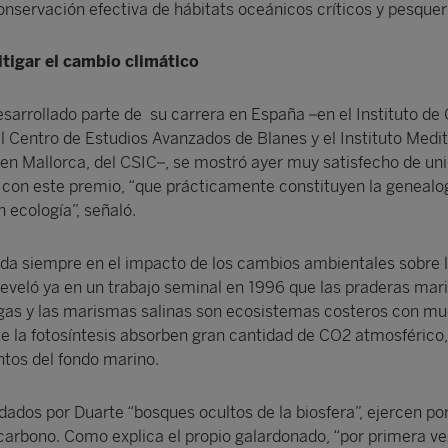
conservación efectiva de hábitats oceánicos críticos y pesquerí
tigar el cambio climático
esarrollado parte de su carrera en España –en el Instituto de
l Centro de Estudios Avanzados de Blanes y el Instituto Medi
en Mallorca, del CSIC–, se mostró ayer muy satisfecho de uni
con este premio, “que prácticamente constituyen la genealog
 ecología”, señaló.
ada siempre en el impacto de los cambios ambientales sobre 
veló ya en un trabajo seminal en 1996 que las praderas mari
gas y las marismas salinas son ecosistemas costeros con m
 la fotosíntesis absorben gran cantidad de CO2 atmosférico, 
ntos del fondo marino.
ados por Duarte “bosques ocultos de la biosfera”, ejercen po
arbono. Como explica el propio galardonado, “por primera ve