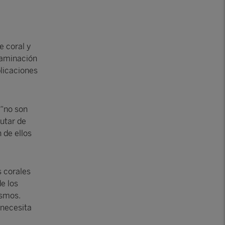
e coral y
taminación
blicaciones
 “no son
utar de
 de ellos
s corales
e los
ismos.
 necesita