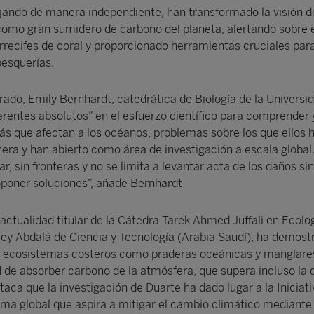
jando de manera independiente, han transformado la visión d
como gran sumidero de carbono del planeta, alertando sobre el
arrecifes de coral y proporcionado herramientas cruciales par
pesquerías.
urado, Emily Bernhardt, catedrática de Biología de la Univers
erentes absolutos” en el esfuerzo científico para comprender 
s que afectan a los océanos, problemas sobre los que ellos 
era y han abierto como área de investigación a escala global
ar, sin fronteras y no se limita a levantar acta de los daños si
roponer soluciones”, añade Bernhardt
 actualidad titular de la Cátedra Tarek Ahmed Juffali en Ecolo
Rey Abdalá de Ciencia y Tecnología (Arabia Saudí), ha demost
ecosistemas costeros como praderas oceánicas y manglares
 de absorber carbono de la atmósfera, que supera incluso la d
aca que la investigación de Duarte ha dado lugar a la Iniciati
ma global que aspira a mitigar el cambio climático mediante 