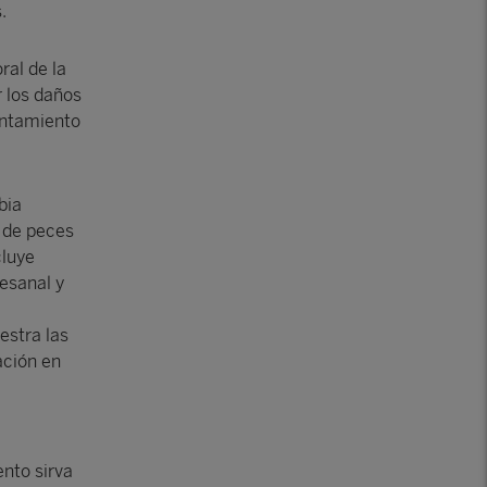
.
ral de la
r los daños
entamiento
bia
s de peces
cluye
tesanal y
estra las
ación en
nto sirva