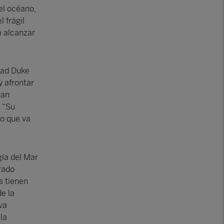
el océano,
 frágil
a alcanzar
idad Duke
y afrontar
han
. “Su
no que va
gía del Mar
rado
 tienen
e la
va
la