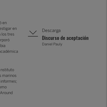
ó en
estigar en
Descarga
los tres
Discurso de aceptación
orporó
Daniel Pauly
mbia
n académica
Instituto
as marinos
 informes;
como
 Around