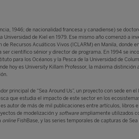
ancia, 1946; de nacionalidad francesa y canadiense) se doctor
 la Universidad de Kiel en 1979. Ese mismo año comenzó a inv
ón de Recursos Acuáticos Vivos (ICLARM) en Manila, donde en 
 a ser científico sénior y director de programa. En 1994 se inc
tituto para los Océanos y la Pesca de la Universidad de Colu
nde hoy es University Killam Professor, la máxima distinció
ión.
dor principal de “Sea Around Us”, un proyecto con sede en el 
esca que estudia el impacto de este sector en los ecosistem
es autor de más de mil publicaciones entre artículos, libros e
oyectos de modelización y
software
ampliamente utilizados 
a
online
FishBase, y las series temporales de capturas de Sea