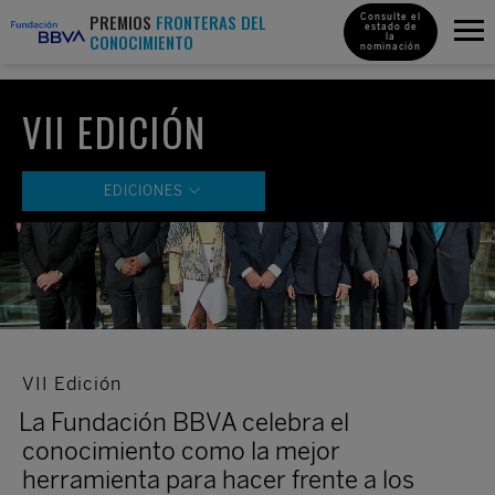
PREMIOS
FRONTERAS DEL
Consulte el
estado de
CONOCIMIENTO
la
nominación
VII EDICIÓN
EDICIONES
XVIII Edición
XVII Edición
XVI Edición
XV Edición
VII Edición
XIV Edición
La Fundación BBVA celebra el
XIII Edición
conocimiento como la mejor
XII Edición
herramienta para hacer frente a los