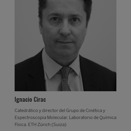
Ave
Cate
Ignacio Cirac
ímica
Espe
Físi
Catedrático y director del Grupo de Cinética y
Espectroscopia Molecular. Laboratorio de Química
Física. ETH Zúrich (Suiza)