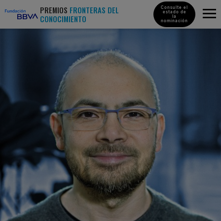
PREMIOS
FRONTERAS DEL
Consulte el
estado de
CONOCIMIENTO
la
nominación