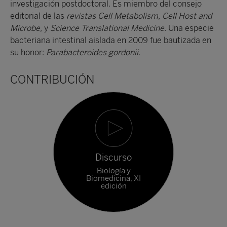
investigación postdoctoral. Es miembro del consejo
editorial de las
revistas Cell Metabolism
,
Cell Host and
Microbe
, y
Science Translational Medicine
. Una especie
bacteriana intestinal aislada en 2009 fue bautizada en
su honor:
Parabacteroides gordonii.
CONTRIBUCIÓN
Discurso
Biología y
Biomedicina, XI
edición