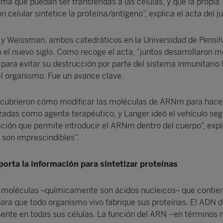
ma que puedan ser transferidas a las células, y que la propia
 celular sintetice la proteína/antígeno”, explica el acta del j
 y Weissman, ambos catedráticos en la Universidad de Pensil
o el nuevo siglo. Como recoge el acta, “juntos desarrollaron 
ara evitar su destrucción por parte del sistema inmunitario
el organismo. Fue un avance clave.
cubrieron cómo modificar las moléculas de ARNm para hace
izadas como agente terapéutico, y Langer ideó el vehículo seg
ción que permite introducir el ARNm dentro del cuerpo”, exp
 son imprescindibles”.
orta la información para sintetizar proteínas
s moléculas –químicamente son ácidos nucleicos– que contien
ara que todo organismo vivo fabrique sus proteínas. El ADN d
esente en todas sus células. La función del ARN −en términos