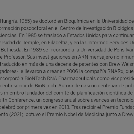
 Hungría, 1955) se doctoró en Bioquímica en la Universidad d
rmación posdoctoral en el Centro de Investigación Biológica 
encias. En 1985 se trasladó a Estados Unidos para continuar
ersidad de Temple, en Filadelfia, y en la Uniformed Services Un
 Bethesda. En 1989 se incorporó a la Universidad de Pensilva
te Professor. Sus investigaciones en ARN mensajero no inmu
 traducido en más de una decena de patentes con Drew Weis
igadores- le llevaron a crear en 2006 la compañía RNARx, que 
 incorporó a BioNTech RNA Pharmaceuticals como vicepresid
denta sénior de BioNTech. Autora de casi un centenar de pub
 es miembro fundador del comité de planificación científica de 
lth Conference, un congreso anual sobre avances en tecnolo
elebró por primera vez en 2013. Tras recibir el Premio Fund
nto (2021), obtuvo el Premio Nobel de Medicina junto a Drew