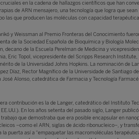
cruciales en la cadena de hallazgos científicos que han conve
erapias de ARN mensajero, una tecnología que logra que sean 
rpo las que producen las moléculas con capacidad terapéutica
rikó y Weissman al Premio Fronteras del Conocimiento fuer
identa de la Sociedad Española de Bioquímica y Biología Molec
, decano de la Escuela Perelman de Medicina y vicepresiden
ia, Eric Topol, vicepresidente del Scripps Research Institute, 
mérito de la Universidad Johns Hopkins. La nominación de La
ópez Díaz, Rector Magnífico de la Universidade de Santiago de
 José Alonso, catedrática de Farmacia y Tecnología Farmacéu
ra contribución es la de Langer, catedrático del Instituto Te
EE.UU.). En los años setenta del pasado siglo, Langer publicó
r trabajo que demostraba que era posible encapsular en nanop
eicos −como el ARN, siglas de ácido ribonucleico−, y transfer
ría la puerta así a “empaquetar las macromoléculas terapéutic