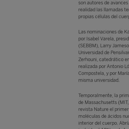
son autores de avances 
realidad las llamadas t
propias células del cue
Las nominaciones de Ka
por Isabel Varela, pres
(SEBBM), Larry Jameson
Universidad de Pensilvan
Zerhouni, catedrático e
realizada por Antonio L
Compostela, y por María
misma universidad.
Temporalmente, la prime
de Massachusetts (MIT, 
revista Nature el prime
moléculas de ácidos nucl
interior del cuerpo. Ab