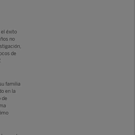
el éxito
años no
stigación,
focos de
.
su familia
do en la
o de
sma
cómo