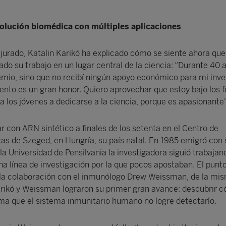
volución biomédica con múltiples aplicaciones
l jurado, Katalin Karikó ha explicado cómo se siente ahora que 
do su trabajo en un lugar central de la ciencia: “Durante 40 
remio, sino que no recibí ningún apoyo económico para mi inve
ento es un gran honor. Quiero aprovechar que estoy bajo los 
 los jóvenes a dedicarse a la ciencia, porque es apasionante”
r con ARN sintético a finales de los setenta en el Centro de
cas de Szeged, en Hungría, su país natal. En 1985 emigró con 
la Universidad de Pensilvania la investigadora siguió trabajan
a línea de investigación por la que pocos apostaban. El punt
 de la colaboración con el inmunólogo Drew Weissman, de la mi
arikó y Weissman lograron su primer gran avance: descubrir 
ma que el sistema inmunitario humano no logre detectarlo.