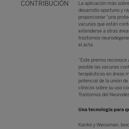
CONTRIBUCIÓN
La aplicación más sobre
desarrollo oportuno y 
proporcionar “una protec
vacunas que están conte
extenderse a otras área
trastornos neurodegenera
el acta.
“Este premio reconoce a
posible las vacunas cont
terapéuticas en áreas m
potencial de la unión de
clínicos sobre su uso co
Trastornos del Neurodesa
Una tecnología para qu
Karikó y Weissman, bioq