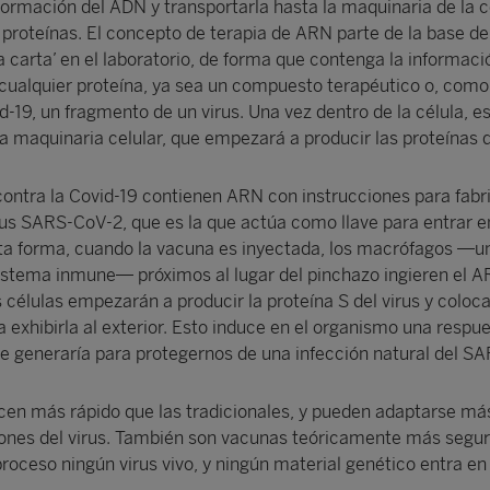
formación del ADN y transportarla hasta la maquinaria de la c
s proteínas. El concepto de terapia de ARN parte de la base de
a carta’ en el laboratorio, de forma que contenga la informaci
 cualquier proteína, ya sea un compuesto terapéutico o, como
d-19, un fragmento de un virus. Una vez dentro de la célula, 
 la maquinaria celular, que empezará a producir las proteínas
ntra la Covid-19 contienen ARN con instrucciones para fabri
rus SARS-CoV-2, que es la que actúa como llave para entrar e
ta forma, cuando la vacuna es inyectada, los macrófagos —un
sistema inmune— próximos al lugar del pinchazo ingieren el 
 células empezarán a producir la proteína S del virus y coloca
exhibirla al exterior. Esto induce en el organismo una respu
e generaría para protegernos de una infección natural del S
cen más rápido que las tradicionales, y pueden adaptarse má
iones del virus. También son vacunas teóricamente más segur
proceso ningún virus vivo, y ningún material genético entra en