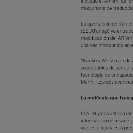
incluido el ARNm, de for
maquinaria de traducción
La aportación de Karikó
(EEUU), llegó ya entrad
modificación del ARNm p
una vez introducido en 
“Karikó y Weissman des
susceptibles de ser util
tecnología de encapsula
Marín. “Los dos avances
La molécula que transp
El ADN y el ARN son la
información necesaria p
vivo es único y está pr