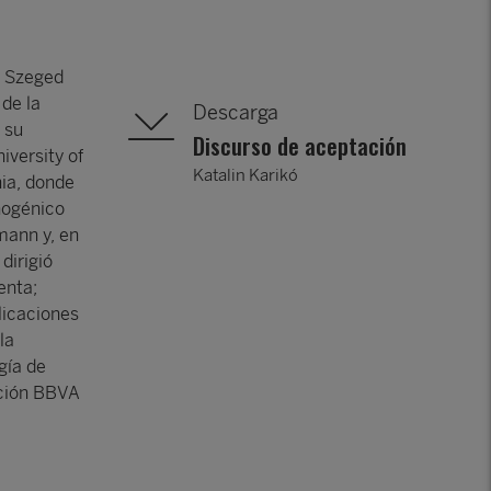
e Szeged
de la
Descarga
 su
Discurso de aceptación
iversity of
Katalin Karikó
nia, donde
nogénico
mann y, en
dirigió
enta;
licaciones
la
gía de
ación BBVA