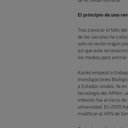
de la célula humana.
El principio de una re
Tras conocer el fallo de
de las vacunas ha coloca
solo no recibí ningún p
así que este reconocimi
los medios para animar a
Karikó empezó a trabaja
Investigaciones Biológi
a Estados Unidos. Ya en 
tecnología del ARNm, un
inflexión fue el inicio
universidad. En 2005 K
modificar el ARN de for