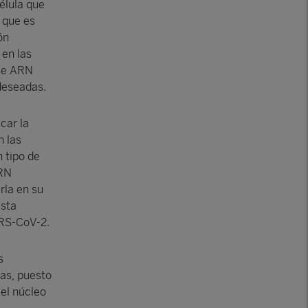
élula que
 que es
ón
 en las
ese ARN
 deseadas.
car la
n las
 tipo de
ARN
rla en su
esta
ARS-CoV-2.
s
as, puesto
 el núcleo