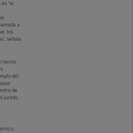
 es “el
as
llamada a
r, los
s”, señala
an hecho
es
emplo del
sayos
entro de
l jurado.
uímico,