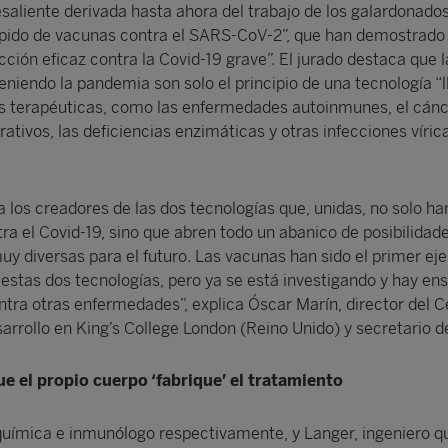
saliente derivada hasta ahora del trabajo de los galardonados
rápido de vacunas contra el SARS-CoV-2”, que han demostrado
ción eficaz contra la Covid-19 grave”. El jurado destaca que l
niendo la pandemia son solo el principio de una tecnología “
s terapéuticas, como las enfermedades autoinmunes, el cánce
tivos, las deficiencias enzimáticas y otras infecciones vírica
 los creadores de las dos tecnologías que, unidas, no solo h
ra el Covid-19, sino que abren todo un abanico de posibilidad
uy diversas para el futuro. Las vacunas han sido el primer ej
 estas dos tecnologías, pero ya se está investigando y hay en
ntra otras enfermedades”, explica Óscar Marín, director del C
rrollo en King’s College London (Reino Unido) y secretario de
e el propio cuerpo ‘fabrique’ el tratamiento
uímica e inmunólogo respectivamente, y Langer, ingeniero q