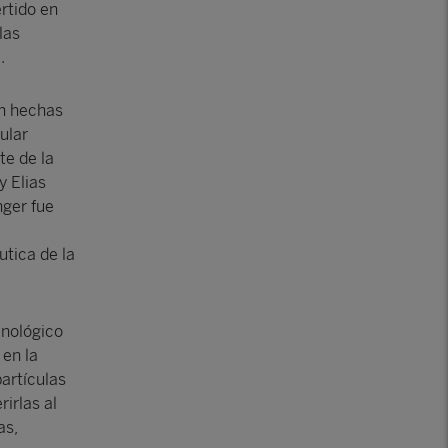
rtido en
las
.
on hechas
ular
te de la
y Elias
nger fue
tica de la
cnológico
 en la
artículas
irlas al
as,