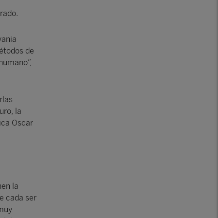
urado.
vania
métodos de
 humano”,
rlas
uro, la
lica Oscar
en la
e cada ser
 muy