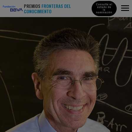
PREMIOS
FRONTERAS DEL
Consulte el
estado de
CONOCIMIENTO
la
nominación