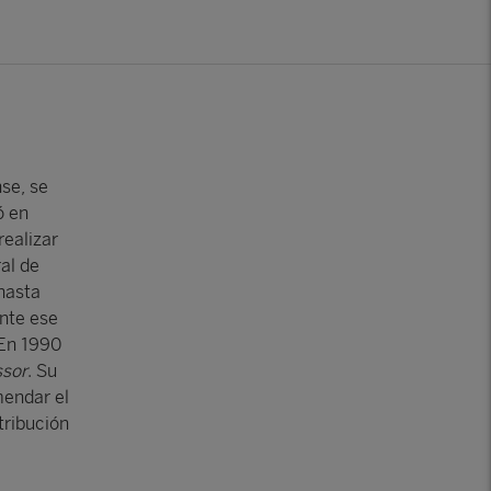
se, se
ó en
realizar
al de
hasta
ante ese
 En 1990
ssor
. Su
mendar el
tribución