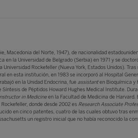
ie, Macedonia del Norte, 1947), de nacionalidad estadouniden
ca en la Universidad de Belgrado (Serbia) en 1971 y se doctor
a Universidad Rockefeller (Nueva York, Estados Unidos). Tras 
al en esta institución, en 1983 se incorporó al Hospital Gener
abajó en la Unidad Endocrina, fue
assistant
en Bioquímica y 
de Síntesis de Péptidos Howard Hughes Medical Institute. Dur
Instructor in Medicine
en la Facultad de Medicina de Harvard.
d Rockefeller, donde desde 2002 es
Research Associate Profe
ducido en cinco patentes, cuatro de las cuales obtuvo tras en
sachusetts un registro inicial que no había reconocido la con