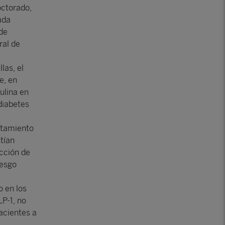
octorado,
ada
 de
ral de
las, el
e, en
ulina en
diabetes
atamiento
tían
cción de
iesgo
 en los
P-1, no
acientes a