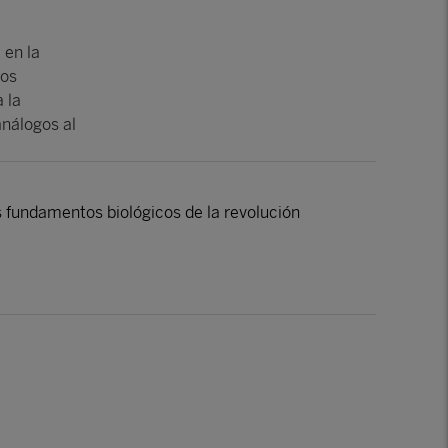
 en la
vos
 la
análogos al
s fundamentos biológicos de la revolución