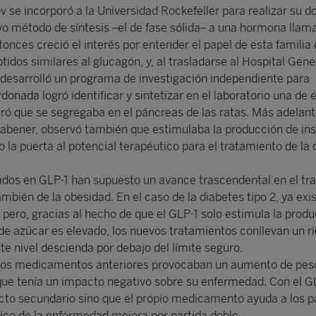
 se incorporó a la Universidad Rockefeller para realizar su d
vo método de síntesis –el de fase sólida– a una hormona llam
tonces creció el interés por entender el papel de esta familia
dos similares al glucagón, y, al trasladarse al Hospital Gene
desarrolló un programa de investigación independiente para
donada logró identificar y sintetizar en el laboratorio una de el
ró que se segregaba en el páncreas de las ratas. Más adelant
abener, observó también que estimulaba la producción de ins
 la puerta al potencial terapéutico para el tratamiento de la 
os en GLP-1 han supuesto un avance trascendental en el tr
bién de la obesidad. En el caso de la diabetes tipo 2, ya exis
ero, gracias al hecho de que el GLP-1 solo estimula la produ
 de azúcar es elevado, los nuevos tratamientos conllevan un r
 nivel descienda por debajo del límite seguro.
los medicamentos anteriores provocaban un aumento de peso
que tenía un impacto negativo sobre su enfermedad. Con el GL
cto secundario sino que el propio medicamento ayuda a los p
tico de la enfermedad mejora por partida doble.