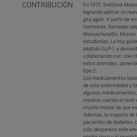
CONTRIBUCIÓN
En 1972, Svetlana Mojsov
logrando aplicar un nue
glucagón. A partir de en
hormonas, llamadas pépti
Massachusetts, Mojsov 
estudiarlas. La hoy galar
péptido GLP-1, y demost
colaboración con Joel H
estos animales, abriendo
tipo 2.
Los medicamentos basad
de esta enfermedad y tam
algunos medicamentos, p
insulina cuando el nivel
mucho menor de que este
Además, la mayoría de 
pacientes de diabetes, 
solo desparece este efe
perder peso y el pronós