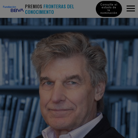
PREMIOS
FRONTERAS DEL
Consulte el
estado de
CONOCIMIENTO
la
nominación