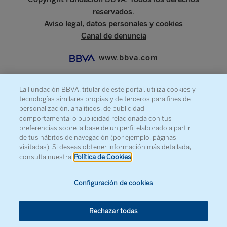
reservados.
Aviso legal, datos personales y cookies
Canal de denuncia
www.bbva.com
La Fundación BBVA, titular de este portal, utiliza cookies y
tecnologías similares propias y de terceros para fines de
SOBRE LA FUNDACIÓN
personalización, analíticos, de publicidad
comportamental o publicidad relacionada con tus
PRENSA
preferencias sobre la base de un perfil elaborado a partir
de tus hábitos de navegación (por ejemplo, páginas
MAPA WEB
visitadas). Si deseas obtener información más detallada,
AGENDA
consulta nuestra
Política de Cookies
CONTACTO
Configuración de cookies
Rechazar todas