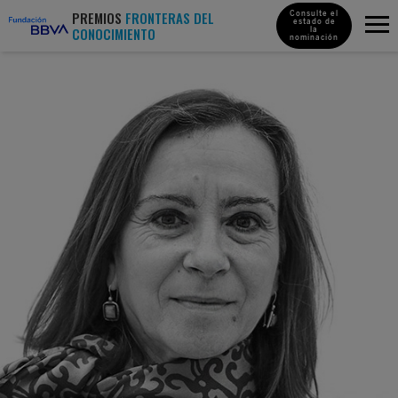
PREMIOS
FRONTERAS DEL
Consulte el
estado de
CONOCIMIENTO
la
nominación