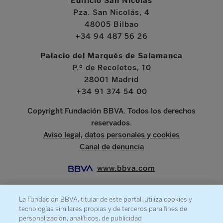
Edificio San Nicolás
Pza. San Nicolás, 4
48005 Bilbao
+34 94 487 56 26
Palacio del Marqués de Salamanca
P.º de Recoletos, 10
28001 Madrid
+34 91 374 54 00
Copyright Fundación BBVA. Todos los derechos
reservados.
Aviso legal, datos personales y cookies
Canal de denuncia
www.bbva.com
La Fundación BBVA, titular de este portal, utiliza cookies y
tecnologías similares propias y de terceros para fines de
SOBRE LA FUNDACIÓN
personalización, analíticos, de publicidad