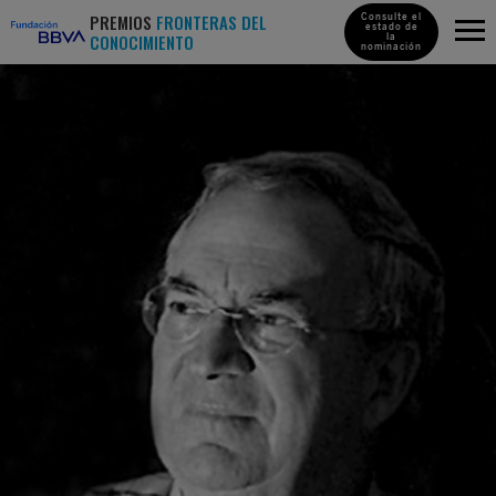
PREMIOS
FRONTERAS DEL
Consulte el
estado de
CONOCIMIENTO
la
nominación