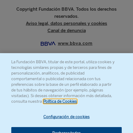
Copyright Fundación BBVA. Todos los derechos
reservados.
Aviso legal, datos personales y cookies
Canal de denuncia
www.bbva.com
La Fundación BBVA, titular de este portal, utiliza cookies y
tecnologías similares propias y de terceros para fines de
SOBRE LA FUNDACIÓN
personalización, analíticos, de publicidad
comportamental o publicidad relacionada con tus
PRENSA
preferencias sobre la base de un perfil elaborado a partir
de tus hábitos de navegación (por ejemplo, páginas
MAPA WEB
visitadas). Si deseas obtener información más detallada,
AGENDA
consulta nuestra
Política de Cookies
CONTACTO
Configuración de cookies