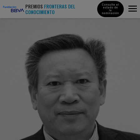
PREMIOS
FRONTERAS DEL
Consulte el
estado de
CONOCIMIENTO
la
nominación