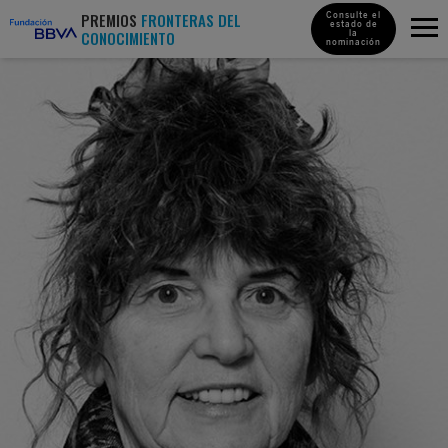
PREMIOS
FRONTERAS DEL
Consulte el
estado de
CONOCIMIENTO
la
nominación