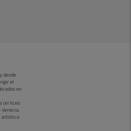
 y desde
igir el
décadas en
 (el liceo
e Venecia,
 artística