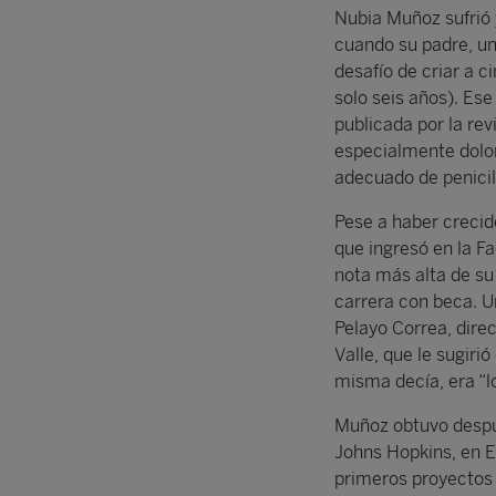
Nubia Muñoz sufrió 
cuando su padre, un 
desafío de criar a c
solo seis años). Ese
publicada por la re
especialmente dolor
adecuado de penicil
Pese a haber crecid
que ingresó en la Fac
nota más alta de su
carrera con beca. U
Pelayo Correa, direc
Valle, que le sugiri
misma decía, era “lo
Muñoz obtuvo despué
Johns Hopkins, en E
primeros proyectos 