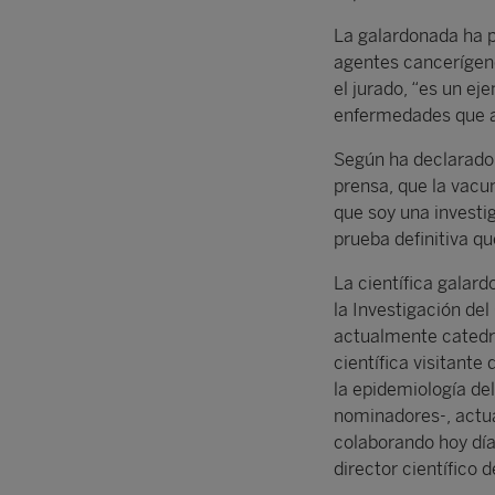
La galardonada ha p
agentes cancerígeno
el jurado, “es un e
enfermedades que af
Según ha declarado
prensa, que la vacu
que soy una investi
prueba definitiva q
La científica galar
la Investigación del
actualmente catedrá
científica visitante
la epidemiología de
nominadores-, actua
colaborando hoy día
director científico 