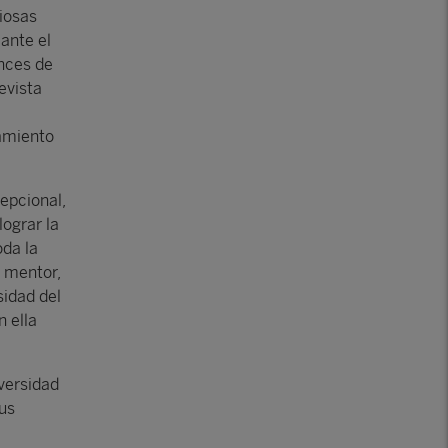
iosas
 ante el
onces de
evista
tamiento
epcional,
lograr la
oda la
u mentor,
sidad del
n ella
versidad
us