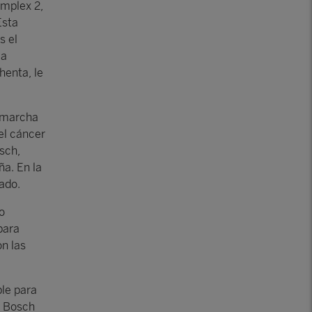
implex 2,
Esta
s el
ma
henta, le
n marcha
el cáncer
osch,
ña. En la
tado.
o
para
n las
le para
r Bosch