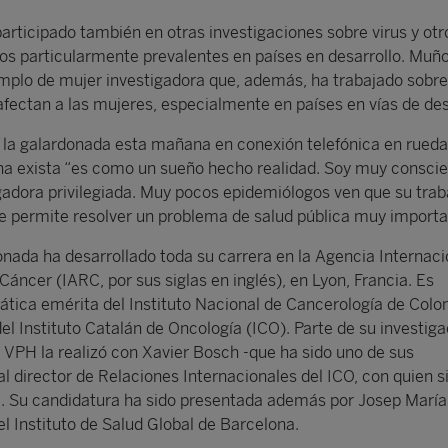
articipado también en otras investigaciones sobre virus y otr
s particularmente prevalentes en países en desarrollo. Muño
jemplo de mujer investigadora que, además, ha trabajado sobre
ectan a las mujeres, especialmente en países en vías de desa
 la galardonada esta mañana en conexión telefónica en rueda
na exista “es como un sueño hecho realidad. Soy muy consci
gadora privilegiada. Muy pocos epidemiólogos ven que su traba
ue permite resolver un problema de salud pública muy importa
donada ha desarrollado toda su carrera en la Agencia Internaci
 Cáncer (IARC, por sus siglas en inglés), en Lyon, Francia. Es
tica emérita del Instituto Nacional de Cancerología de Colo
 del Instituto Catalán de Oncología (ICO). Parte de su investig
l VPH la realizó con Xavier Bosch -que ha sido uno de sus
l director de Relaciones Internacionales del ICO, con quien s
. Su candidatura ha sido presentada además por Josep María
del Instituto de Salud Global de Barcelona.