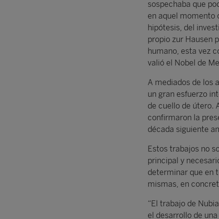
sospechaba que podí
en aquel momento co
hipótesis, del inves
propio zur Hausen p
humano, esta vez co
valió el Nobel de M
A mediados de los a
un gran esfuerzo int
de cuello de útero. 
confirmaron la pres
década siguiente amp
Estos trabajos no s
principal y necesar
determinar que en t
mismas, en concreto
“El trabajo de Nubi
el desarrollo de una