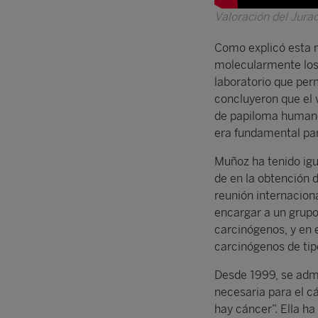
Valoración del Jura
Como explicó esta
molecularmente los 
laboratorio que perm
concluyeron que el v
de papiloma humano,
era fundamental par
Muñoz ha tenido ig
de en la obtención 
reunión internacion
encargar a un grupo
carcinógenos, y en 
carcinógenos de tip
Desde 1999, se admi
necesaria para el cá
hay cáncer”. Ella h