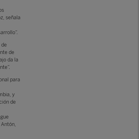
os
z, señala
rrollo”.
 de
ente de
jo da la
nte”.
onal para
mbia, y
ación de
igue
 Antón,