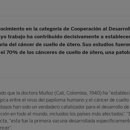
cimiento en la categoría de Cooperación al Desarrol
o trabajo ha contribuido decisivamente a establecer 
ia del cáncer de cuello de útero. Sus estudios fueron 
 el 70% de los cánceres de cuello de útero, una patol
ado que la doctora Muñoz (Cali, Colombia, 1940) ha “estableci
gica entre el virus del papiloma humano y el cáncer de cuello
abajos han sido un verdadero catalizador para el desarrollo d
ación en todo el mundo, incluidos los países más afectados”. 
acta, “esta fue la primera vacuna desarrollada específicament
ncer”.