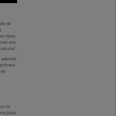
sts de
e
ien tipos
inar eso
 vacuna”.
a, además
 primera
 de
rus no
irus para