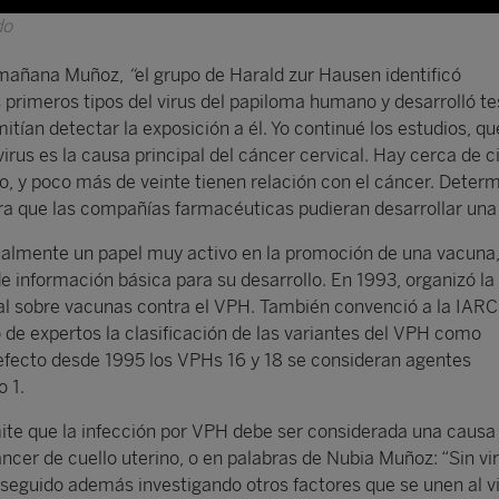
do
 mañana Muñoz,
“
el grupo de Harald zur Hausen identificó
primeros tipos del virus del papiloma humano y desarrolló te
itían detectar la exposición a él. Yo continué los estudios, qu
irus es la causa principal del cáncer cervical. Hay cerca de c
 y poco más de veinte tienen relación con el cáncer. Determ
a que las compañías farmacéuticas pudieran desarrollar una
ualmente un papel muy activo en la promoción de una vacun
de información básica para su desarrollo. En 1993, organizó la
al sobre vacunas contra el VPH. También convenció a la IARC
 de expertos la clasificación de las variantes del VPH como
efecto desde 1995 los VPHs 16 y 18 se consideran agentes
o 1.
te que la infección por VPH debe ser considerada una causa
ncer de cuello uterino, o en palabras de Nubia Muñoz: “Sin vi
a seguido además investigando otros factores que se unen al v