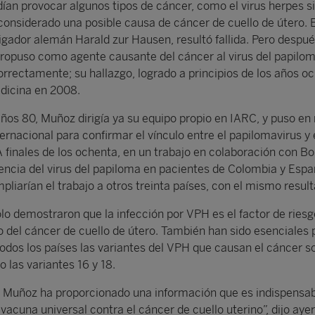
an provocar algunos tipos de cáncer, como el virus herpes s
nsiderado una posible causa de cáncer de cuello de útero. 
tigador alemán Harald zur Hausen, resultó fallida. Pero despué
ropuso como agente causante del cáncer al virus del papilo
rrectamente; su hallazgo, logrado a principios de los años oc
edicina en 2008.
ños 80, Muñoz dirigía ya su equipo propio en IARC, y puso e
ernacional para confirmar el vínculo entre el papilomavirus y 
A finales de los ochenta, en un trabajo en colaboración con B
encia del virus del papiloma en pacientes de Colombia y Espa
liarían el trabajo a otros treinta países, con el mismo resul
olo demostraron que la infección por VPH es el factor de riesg
io del cáncer de cuello de útero. También han sido esenciales 
odos los países las variantes del VPH que causan el cáncer so
 las variantes 16 y 18.
a Muñoz ha proporcionado una información que es indispensab
 vacuna universal contra el cáncer de cuello uterino”, dijo aye