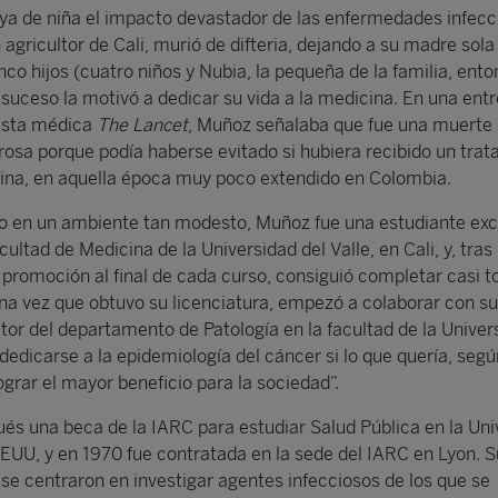
ya de niña el impacto devastador de las enfermedades infecc
agricultor de Cali, murió de difteria, dejando a su madre sola
inco hijos (cuatro niños y Nubia, la pequeña de la familia, ent
 suceso la motivó a dedicar su vida a la medicina. En una entr
vista médica
The Lancet
, Muñoz señalaba que fue una muerte
osa porque podía haberse evitado si hubiera recibido un tra
ina, en aquella época muy poco extendido en Colombia.
o en un ambiente tan modesto, Muñoz fue una estudiante exc
ultad de Medicina de la Universidad del Valle, en Cali, y, tras 
 promoción al final de cada curso, consiguió completar casi t
na vez que obtuvo su licenciatura, empezó a colaborar con s
tor del departamento de Patología en la facultad de la Univer
ó dedicarse a la epidemiología del cáncer si lo que quería, segú
grar el mayor beneficio para la sociedad”.
s una beca de la IARC para estudiar Salud Pública en la Uni
EUU, y en 1970 fue contratada en la sede del IARC en Lyon. S
se centraron en investigar agentes infecciosos de los que se