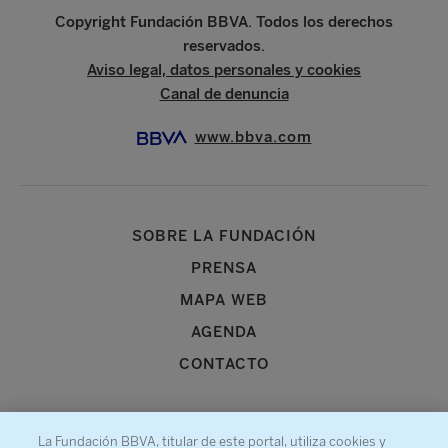
Copyright Fundación BBVA. Todos los derechos
reservados.
Aviso legal, datos personales y cookies
Canal de denuncia
www.bbva.com
SOBRE LA FUNDACIÓN
PRENSA
MAPA WEB
AGENDA
CONTACTO
La Fundación BBVA, titular de este portal, utiliza cookies y