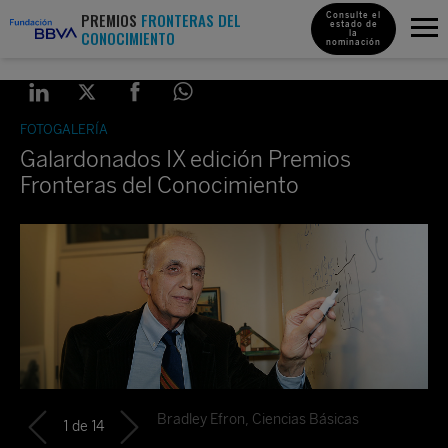
PREMIOS
FRONTERAS DEL
Consulte el
estado de
CONOCIMIENTO
la
nominación
FOTOGALERÍA
Galardonados IX edición Premios
Fronteras del Conocimiento
Bradley Efron, Ciencias Básicas
1
de
14