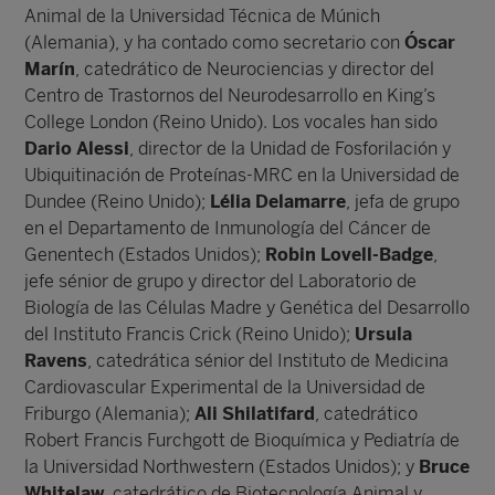
Animal de la Universidad Técnica de Múnich
(Alemania), y ha contado como secretario con
Óscar
Marín
, catedrático de Neurociencias y director del
Centro de Trastornos del Neurodesarrollo en King’s
College London (Reino Unido). Los vocales han sido
Dario Alessi
, director de la Unidad de Fosforilación y
Ubiquitinación de Proteínas-MRC en la Universidad de
Dundee (Reino Unido);
Lélia Delamarre
, jefa de grupo
en el Departamento de Inmunología del Cáncer de
Genentech (Estados Unidos);
Robin Lovell-Badge
,
jefe sénior de grupo y director del Laboratorio de
Biología de las Células Madre y Genética del Desarrollo
del Instituto Francis Crick (Reino Unido);
Ursula
Ravens
, catedrática sénior del Instituto de Medicina
Cardiovascular Experimental de la Universidad de
Friburgo (Alemania);
Ali Shilatifard
, catedrático
Robert Francis Furchgott de Bioquímica y Pediatría de
la Universidad Northwestern (Estados Unidos); y
Bruce
Whitelaw
, catedrático de Biotecnología Animal y