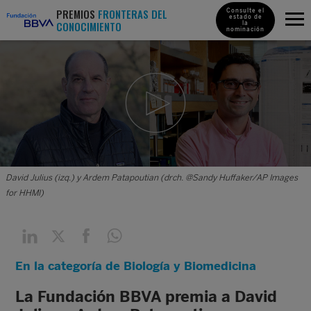
PREMIOS
FRONTERAS DEL
Consulte el
estado de
CONOCIMIENTO
la
nominación
David Julius (izq.) y Ardem Patapoutian (drch. @Sandy Huffaker/AP Images
for HHMI)
En la categoría de Biología y Biomedicina
La Fundación BBVA premia a David