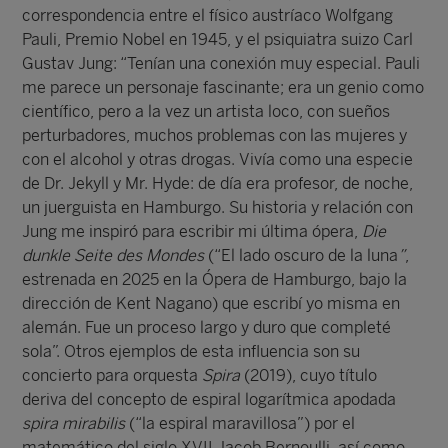
correspondencia entre el físico austríaco Wolfgang
Pauli, Premio Nobel en 1945, y el psiquiatra suizo Carl
Gustav Jung: “Tenían una conexión muy especial. Pauli
me parece un personaje fascinante; era un genio como
científico, pero a la vez un artista loco, con sueños
perturbadores, muchos problemas con las mujeres y
con el alcohol y otras drogas. Vivía como una especie
de Dr. Jekyll y Mr. Hyde: de día era profesor, de noche,
un juerguista en Hamburgo. Su historia y relación con
Jung me inspiró para escribir mi última ópera,
Die
dunkle Seite des Mondes
(“El lado oscuro de la luna
”
,
estrenada en 2025 en la Ópera de Hamburgo, bajo la
dirección de Kent Nagano) que escribí yo misma en
alemán. Fue un proceso largo y duro que completé
sola”. Otros ejemplos de esta influencia son su
concierto para orquesta
Spira
(2019), cuyo título
deriva del concepto de espiral logarítmica apodada
spira mirabilis
(“la espiral maravillosa”) por el
matemático del siglo XVII Jacob Bernoulli, así como