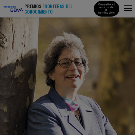
PREMIOS
FRONTERAS DEL
Consulte el
estado de
CONOCIMIENTO
la
nominación