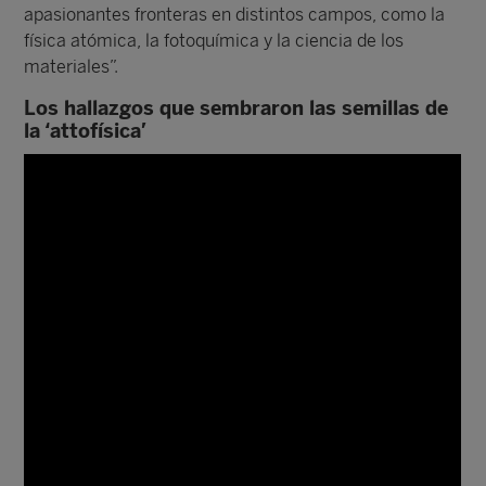
apasionantes fronteras en distintos campos, como la
física atómica, la fotoquímica y la ciencia de los
materiales”.
Los hallazgos que sembraron las semillas de
la ‘attofísica’