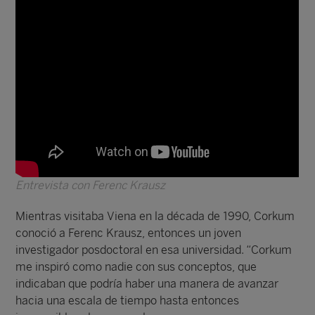
Entrevista con Ferenc Krausz
Mientras visitaba Viena en la década de 1990, Corkum
conoció a Ferenc Krausz, entonces un joven
investigador posdoctoral en esa universidad. “Corkum
me inspiró como nadie con sus conceptos, que
indicaban que podría haber una manera de avanzar
hacia una escala de tiempo hasta entonces