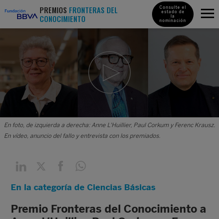
PREMIOS
FRONTERAS DEL
Consulte el
estado de
CONOCIMIENTO
la
nominación
En foto, de izquierda a derecha: Anne L'Huillier, Paul Corkum y Ferenc Krausz.
En vídeo, anuncio del fallo y entrevista con los premiados.
En la categoría de Ciencias Básicas
Premio Fronteras del Conocimiento a