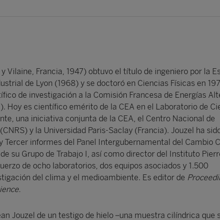
 y Vilaine, Francia, 1947) obtuvo el título de ingeniero por la 
ustrial de Lyon (1968) y se doctoró en Ciencias Físicas en 19
ífico de investigación a la Comisión Francesa de Energías Alt
. Hoy es científico emérito de la CEA en el Laboratorio de Ci
te, una iniciativa conjunta de la CEA, el Centro Nacional de
 (CNRS) y la Universidad Paris-Saclay (Francia). Jouzel ha sid
 y Tercer informes del Panel Intergubernamental del Cambio 
de su Grupo de Trabajo I, así como director del Instituto Pie
fuerzo de ocho laboratorios, dos equipos asociados y 1.500
stigación del clima y el medioambiente. Es editor de
Proceedi
ience.
Jean Jouzel de un testigo de hielo –una muestra cilíndrica que 