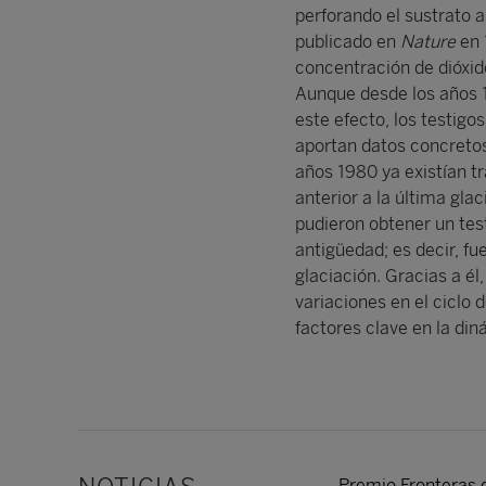
perforando el sustrato 
publicado en
Nature
en 
concentración de dióxi
Aunque desde los años 1
este efecto, los testigo
aportan datos concretos 
años 1980 ya existían t
anterior a la última gla
pudieron obtener un tes
antigüedad; es decir, fu
glaciación. Gracias a é
variaciones en el ciclo 
factores clave en la din
Premio Fronteras d