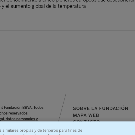
 y el aumento global de la temperatura
ht Fundación BBVA. Todos
SOBRE LA FUNDACIÓN
chos reservados.
MAPA WEB
gal, datos personales y
CONTACTO
s similares propias y de terceros para fines de
e denuncia