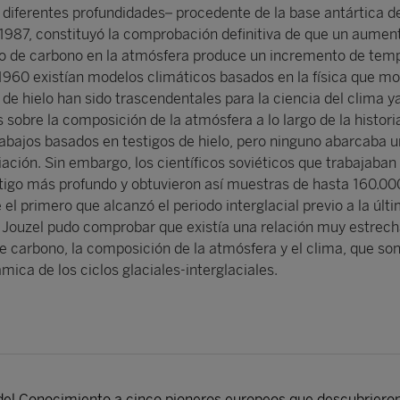
a diferentes profundidades– procedente de la base antártica d
1987, constituyó la comprobación definitiva de que un aument
do de carbono en la atmósfera produce un incremento de tem
960 existían modelos climáticos basados en la física que m
s de hielo han sido trascendentales para la ciencia del clima y
sobre la composición de la atmósfera a lo largo de la historia
rabajos basados en testigos de hielo, pero ninguno abarcaba 
ciación. Sin embargo, los científicos soviéticos que trabajaban
tigo más profundo y obtuvieron así muestras de hasta 160.00
e el primero que alcanzó el periodo interglacial previo a la últ
l, Jouzel pudo comprobar que existía una relación muy estrech
de carbono, la composición de la atmósfera y el clima, que son
ámica de los ciclos glaciales-interglaciales.
el Conocimiento a cinco pioneros europeos que descubrieron en