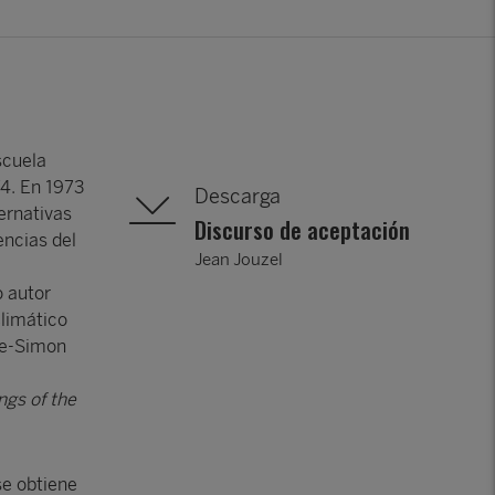
Escuela
74. En 1973
Descarga
ernativas
Discurso de aceptación
encias del
Jean Jouzel
o autor
Climático
rre-Simon
ngs of the
se obtiene