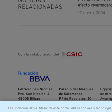
NOTICIAS
efecto invernadero
RELACIONADAS
10 enero, 2024
Con la colaboración del
Edificio San Nicolás
Palacio del Marqués
Copyrig
Pza. San Nicolás, 4
de Salamanca
los dere
48005 Bilbao
P.º de Recoletos, 10
Aviso le
+34 94 487 56 26
28001 Madrid
cookies
La Fundación BBVA, titular de este portal, utiliza cookies y tecnología
+34 91 374 54 00
Canal d