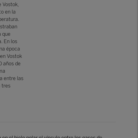
e Vostok,
o en la
peratura.
ostraban
a que
. En los
una época
 en Vostok
0 años de
ima
a entre las
 tres
 el hielo polar el vínculo entre los gases de