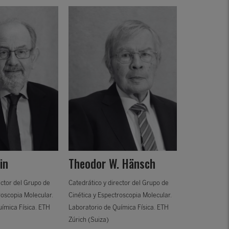
IX Edición (2016)
VIII Edición (2015)
VII Edición (2014)
VI Edición (2013)
V Edición (2012)
IV Edición (2011)
Zakya H. 
III Edición (2010)
II Edición (2009)
Catedrático y 
in
Theodor W. Hänsch
Cinética y Esp
I Edición (2008)
Laboratorio de
ector del Grupo de
Catedrático y director del Grupo de
Zúrich (Suiza)
roscopia Molecular.
Cinética y Espectroscopia Molecular.
ímica Física. ETH
Laboratorio de Química Física. ETH
Zúrich (Suiza)