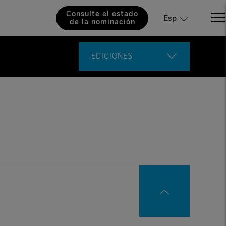
Consulte el estado
Esp
de la nominación
EDICIONES
XVIII Edición (2025)
XVII Edición (2024)
XVI Edición (2023)
XV Edición (2022)
XIV Edición (2021)
XIII Edición (2020)
XII Edición (2019)
XI Edición (2018)
X Edición (2017)