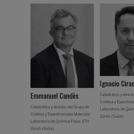
Ignacio Cira
del Grupo de
Emmanuel Candès
ia Molecular.
Catedrático y direct
 Física. ETH
Cinética y Espectros
Catedrático y director del Grupo de
Laboratorio de Quím
Cinética y Espectroscopia Molecular.
Zúrich (Suiza)
Laboratorio de Química Física. ETH
Zúrich (Suiza)